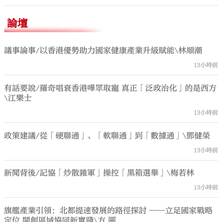
論壇
議事論事/以香港優勢助力國家健康產業升級賦能\林順潮
13小時前
有話要說/羅奇唱衰香港嘩眾取寵 真正「泛政治化」的是西方
\江樂士
13小時前
政策建議/從「硬聯通」、「軟聯通」到「數據通」\鄧健榮
13小時前
新聞背後/記協「炒散雜軍」操控「黑箱選舉」\梅若林
13小時前
旗艦產業引領﹕北都提速發展的路徑探討 ——立足國家戰略
定位 開創區域協同新實踐\方 圓