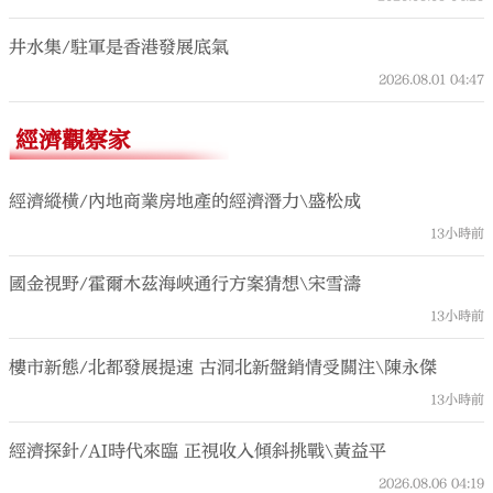
井水集/駐軍是香港發展底氣
2026.08.01
04:47
經濟觀察家
經濟縱橫/內地商業房地產的經濟潛力\盛松成
13小時前
國金視野/霍爾木茲海峽通行方案猜想\宋雪濤
13小時前
樓市新態/北都發展提速 古洞北新盤銷情受關注\陳永傑
13小時前
經濟探針/AI時代來臨 正視收入傾斜挑戰\黃益平
2026.08.06
04:19