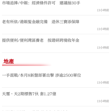
市場追捧/中銀：經濟條件許可 建議抽30手
13小時前
老有所依/港銀髮金融完備 退休三寶添保障
13小時前
提供便利/便利灣區養老 按證研跨境收年金
13小時前
地產
一手混戰/本月8新盤部署出擊 涉逾2500單位
13小時前
天璽·天2期標售7伙 套1.27億
13小時前