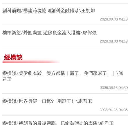
創科前瞻/構建跨境協同創科金融體系\王妮娜
2026.08.06
04:18
樓市新態/外圍動盪 避險資金流入港樓\廖偉強
2026.08.06
04:18
縱橫談
縱橫談/美伊劇本殺，雙方都稱「贏了，我們贏麻了！」\施
君玉
2026.06.16
04:30
縱橫談/世界長舒一口氣？ 別逗了！\施君玉
2026.04.23
04:28
縱橫談/特朗普的最後通牒，已淪為賭徒的表演\施君玉