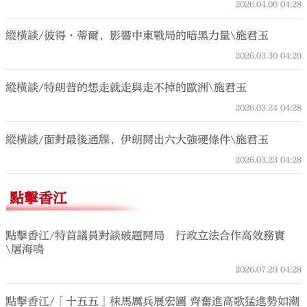
2026.04.06
04:28
縱橫談/彼得·蒂爾，影響中東戰局的暗黑力量\施君玉
2026.03.30
04:29
縱橫談/特朗普的想走就走與走不掉的歐洲\施君玉
2026.03.24
04:28
縱橫談/面對最後通牒，伊朗開出六大強硬條件\施君玉
2026.03.23
04:28
點擊香江
點擊香江/特首議員對談破題開局 行政立法合作高效務實
\屠海鳴
2026.07.29
04:28
點擊香江/「十五五」秣馬厲兵展宏圖 齊奮進高歌猛進勢如潮