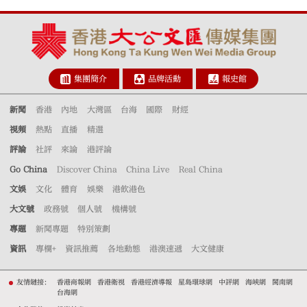
集團簡介
品牌活動
報史館
新聞
香港
內地
大灣區
台海
國際
財經
視頻
熱點
直播
精選
評論
社評
來論
港評論
Go China
Discover China
China Live
Real China
文娛
文化
體育
娛樂
港飲港色
大文號
政務號
個人號
機構號
專題
新聞專題
特別策劃
資訊
專欄+
資訊推薦
各地動態
港澳速遞
大文健康
友情鏈接：
香港商報網
香港衛視
香港經濟導報
星島環球網
中評網
海峽網
閩南網
台海網