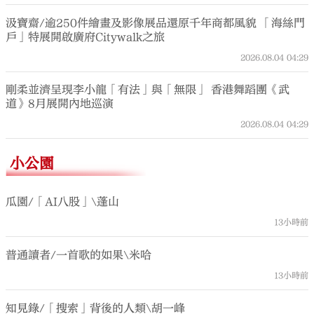
汲寶齋/逾250件繪畫及影像展品還原千年商都風貌 「海絲門
戶」特展開啟廣府Citywalk之旅
2026.08.04
04:29
剛柔並濟呈現李小龍「有法」與「無限」 香港舞蹈團《武
道》8月展開內地巡演
2026.08.04
04:29
小公園
瓜園/「AI八股」\蓬山
13小時前
普通讀者/一首歌的如果\米哈
13小時前
知見錄/「搜索」背後的人類\胡一峰