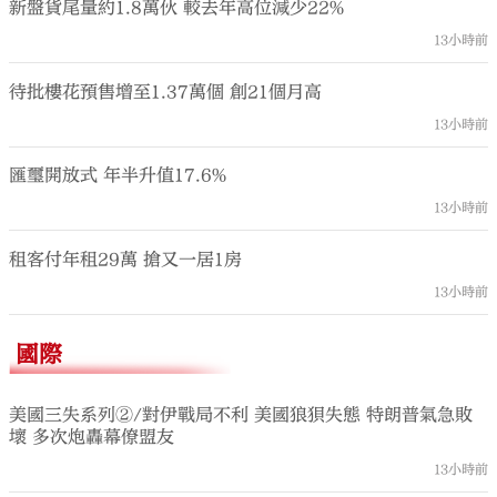
新盤貨尾量約1.8萬伙 較去年高位減少22%
13小時前
待批樓花預售增至1.37萬個 創21個月高
13小時前
匯璽開放式 年半升值17.6%
13小時前
租客付年租29萬 搶又一居1房
13小時前
國際
美國三失系列②/對伊戰局不利 美國狼狽失態 特朗普氣急敗
壞 多次炮轟幕僚盟友
13小時前