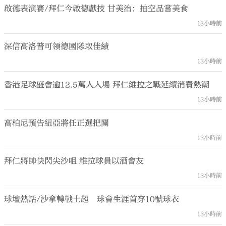
啟德表演賽/拜仁今啟德獻技 甘美治：抽空品嘗美食
13小時前
深信高洛普可領德國隊取佳績
13小時前
香港足球盛會逾12.5萬人入場 拜仁維拉之戰延續消費熱潮
13小時前
高柏尼預告紐亞將任正選把關
13小時前
拜仁將帥快閃尖沙咀 維拉球員以酒會友
13小時前
球壇熱話/沙拿轉戰土超 球會生涯首穿10號球衣
13小時前