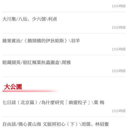
13小時前
大川集/八仙，少六個\利貞
13小時前
雜果賓治/《鵝頸橋的伊狄帕斯》\羽羊
13小時前
館藏擷英/剔紅楓葉秋蟲圖盒\閒雅
13小時前
大公園
七日談（北京篇）/為什麼研究「幽靈粒子」\葉 梅
13小時前
自由談/僑心貫山海 文脈照初心（下）\雨儒、林紹奮