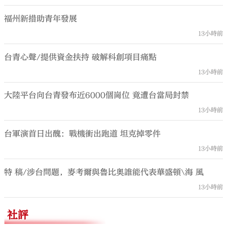
福州新措助青年發展
13小時前
台青心聲/提供資金扶持 破解科創項目痛點
13小時前
大陸平台向台青發布近6000個崗位 竟遭台當局封禁
13小時前
台軍演首日出醜：戰機衝出跑道 坦克掉零件
13小時前
特 稿/涉台問題，麥考爾與魯比奧誰能代表華盛頓\海 風
13小時前
社評