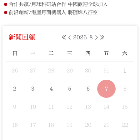
合作共贏/月球科研站合作 中國歡迎全球加入
前沿創新/港產月面機器人 將隨嫦八征空
新聞回顧
2026
8
日
一
二
三
四
五
六
26
27
28
29
30
31
1
2
3
4
5
6
7
8
9
10
11
12
13
14
15
16
17
18
19
20
21
22