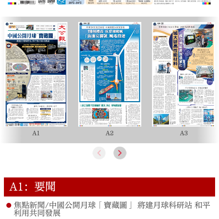
A1
A2
A3
A1：要聞
焦點新聞/中國公開月球「寶藏圖」 將建月球科研站 和平
利用共同發展