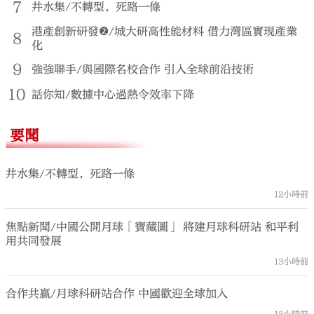
7
井水集/不轉型，死路一條
港產創新研發❷/城大研高性能材料 借力灣區實現產業
8
化
9
強強聯手/與國際名校合作 引入全球前沿技術
10
話你知/數據中心過熱令效率下降
要聞
井水集/不轉型，死路一條
12小時前
焦點新聞/中國公開月球「寶藏圖」 將建月球科研站 和平利
用共同發展
13小時前
合作共贏/月球科研站合作 中國歡迎全球加入