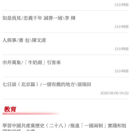
13小時前
如是我見/忠義千年 誠善一城\李 輝
13小時前
人與事/書 包\陳文清
13小時前
市井萬象/「牛奶湖」引客來
13小時前
七日談（北京篇）/一個有戲的地方\張瑞田
2026.08.06
04:22
教育
學習中國共產黨歷史（二十八）/推進「一國兩制」實踐和祖