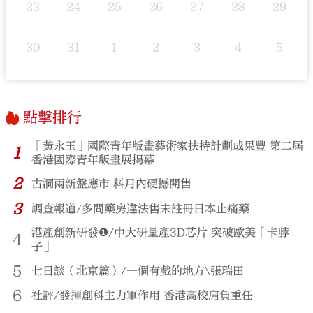
23
24
25
26
27
28
29
30
31
1
2
3
4
5
點擊排行
「黃永玉」國際青年版畫藝術家扶持計劃成果豐 第二屆
1
香港國際青年版畫展揭幕
2
古洞兩新盤應市 料月內硬撼開售
3
調查報道/多間藥房違法售未註冊日本止痛藥
港產創新研發❶/中大研量產3D芯片 突破歐美「卡脖
4
子」
5
七日談（北京篇）/一個有戲的地方\張瑞田
6
社評/發揮創科主力軍作用 香港高校肩負重任