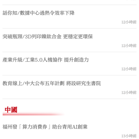
話你知/數據中心過熱令效率下降
12小時前
突破瓶頸/3D列印鎳鈦合金 更穩定更環保
12小時前
產業升級/工業5.0人機協作 提升創造力
12小時前
教育線上/中大公布五年計劃 將設研究生書院
12小時前
中國
福州發「算力消費券」助台青用AI創業
13小時前